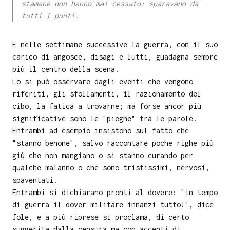
stamane non hanno mai cessato: sparavano da
tutti i punti.
E nelle settimane successive la guerra, con il suo
carico di angosce, disagi e lutti, guadagna sempre
più il centro della scena.
Lo si può osservare dagli eventi che vengono
riferiti, gli sfollamenti, il razionamento del
cibo, la fatica a trovarne; ma forse ancor più
significative sono le "pieghe" tra le parole.
Entrambi ad esempio insistono sul fatto che
"stanno benone", salvo raccontare poche righe più
giù che non mangiano o si stanno curando per
qualche malanno o che sono tristissimi, nervosi,
spaventati.
Entrambi si dichiarano pronti al dovere: "in tempo
di guerra il dover militare innanzi tutto!", dice
Jole, e a più riprese si proclama, di certo
suggerita dalla censura ma con accenti di