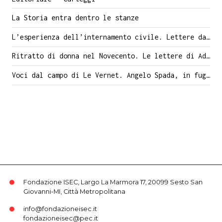
La Storia entra dentro le stanze
L’esperienza dell’internamento civile. Lettere dalle isole Tremiti (1940-1941)
Ritratto di donna nel Novecento. Le lettere di Ada Buffulini a Carlo Venegoni
Voci dal campo di Le Vernet. Angelo Spada, in fuga dalla Spagna franchista
Fondazione ISEC, Largo La Marmora 17, 20099 Sesto San
Giovanni-MI, Città Metropolitana
info@fondazioneisec.it
fondazioneisec@pec.it