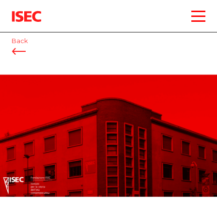
ISEC
Back