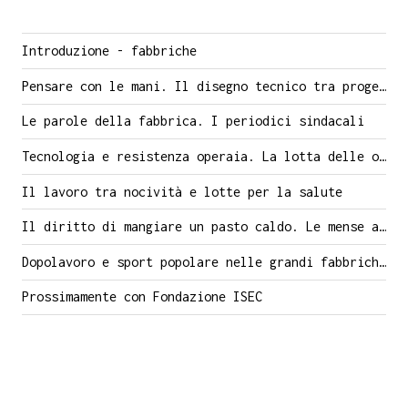
Introduzione - fabbriche
Pensare con le mani. Il disegno tecnico tra progetto e mestiere
Le parole della fabbrica. I periodici sindacali
Tecnologia e resistenza operaia. La lotta delle operaie Lebole di Arezzo nelle carte di Luigi Firrao, militante comunista
Il lavoro tra nocività e lotte per la salute
Il diritto di mangiare un pasto caldo. Le mense aziendali
Dopolavoro e sport popolare nelle grandi fabbriche di Sesto
Prossimamente con Fondazione ISEC