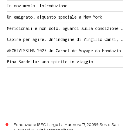
In movimento. Introduzione
Un emigrato… alquanto speciale a New York
Meridionali e non solo. Sguardi sulla condizione migrante a Milano nel secondo dopoguerra
Capire per agire. Un’indagine di Virgilio Canzi, assessore comunale nei primi anni ’70, sui flussi migratori a Sesto San Giovanni
ARCHIVISSIMA 2023 Un Carnet de Voyage da Fondazione ISEC per il Festival e la Notte degli Archivi (8 – 11 giugno)
Pina Sardella: uno spirito in viaggio
Fondazione ISEC, Largo La Marmora 17, 20099 Sesto San