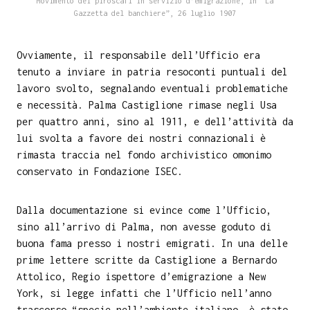
Movimento dei piroscafi in servizio d’emigrazione, in “La
Gazzetta del banchiere”, 26 luglio 1907
Ovviamente, il responsabile dell’Ufficio era
tenuto a inviare in patria resoconti puntuali del
lavoro svolto, segnalando eventuali problematiche
e necessità. Palma Castiglione rimase negli Usa
per quattro anni, sino al 1911, e dell’attività da
lui svolta a favore dei nostri connazionali è
rimasta traccia nel fondo archivistico omonimo
conservato in Fondazione ISEC.
Dalla documentazione si evince come l’Ufficio,
sino all’arrivo di Palma, non avesse goduto di
buona fama presso i nostri emigrati. In una delle
prime lettere scritte da Castiglione a Bernardo
Attolico, Regio ispettore d’emigrazione a New
York, si legge infatti che l’Ufficio nell’anno
trascorso “specie nell’ambiente italiano, è stato