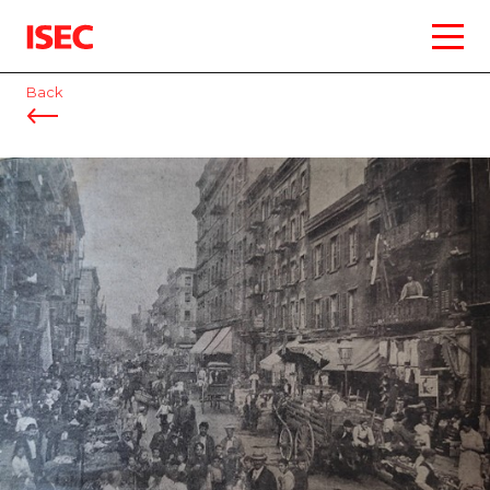
ISEC
Back