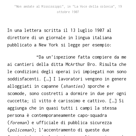
“Non andate al Mississippi”, in “La Voce della colonia”, 19
ottobre 1907
In una lettera scritta il 13 luglio 1907 al
direttore di un giornale in lingua italiana
pubblicato a New York si legge per esempio:
“Da un’ispezione fatta compiere da me
ai cantieri della ditta McArthur Bro. Risulta che
le condizioni degli operai ivi impiegati non sono
soddisfacenti. […] I lavoratori vengono in genere
alloggiati in capanne (
shanties
) sporche e
scomode, sono costretti a dormire in due per ogni
cuccetta; il vitto è carissimo e cattivo. […] Si
aggiunga che in quasi tutti i campi la stessa
persona è contemporaneamente capo-squadra
(
foreman
) e ufficiale di pubblica sicurezza
(
policeman
); l’accentramento di queste due