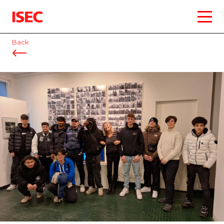
ISEC
Back