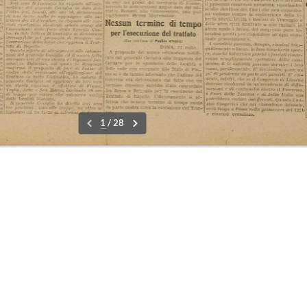
re
01-0