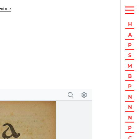
embre
H
A
P
S
M
B
P
N
N
N
P
C