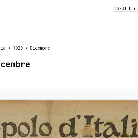
23-31 Dic
lia
>
1920
>
Dicembre
icembre