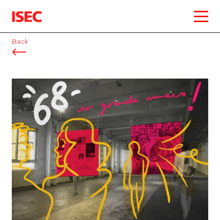
ISEC
Back