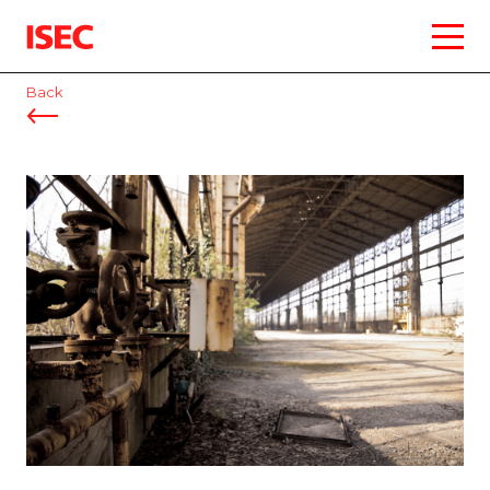
ISEC
Back