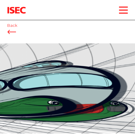
ISEC
Back