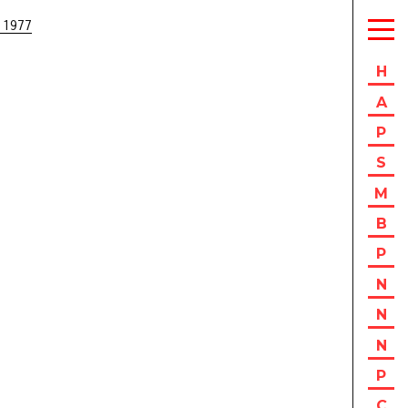
 1977
H
A
P
S
M
B
P
N
N
N
P
C