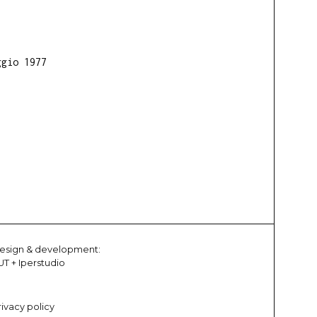
ggio 1977
esign & development:
UT
+
Iperstudio
rivacy policy