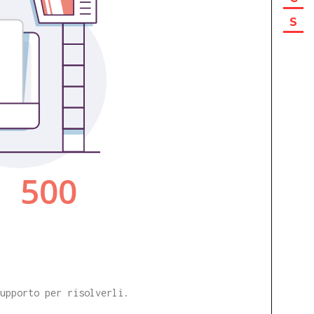
S
supporto per risolverli.