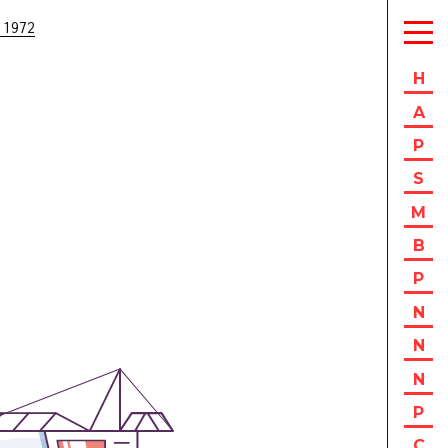
 1972
H
A
P
S
M
B
P
N
N
N
P
C