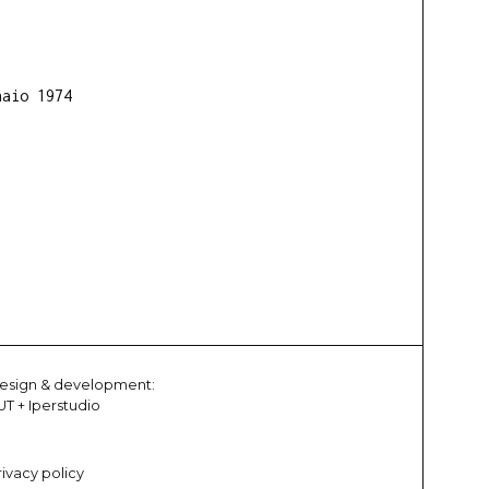
naio 1974
esign & development:
UT
+
Iperstudio
rivacy policy