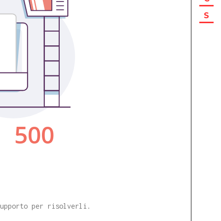
S
supporto per risolverli.