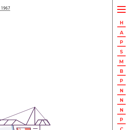
 1967
H
A
P
S
M
B
P
N
N
N
P
C