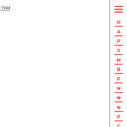
 1944
H
A
P
S
M
B
P
N
N
N
P
C