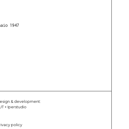
naio 1947
esign & development:
UT
+
Iperstudio
rivacy policy