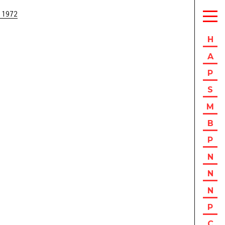
 1972
H
A
P
S
M
B
P
N
N
N
P
C