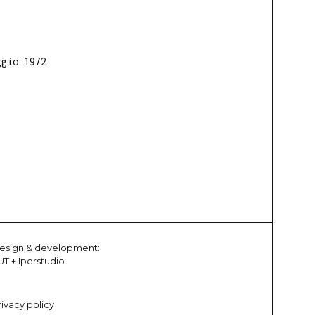
ggio 1972
esign & development:
UT
+
Iperstudio
rivacy policy