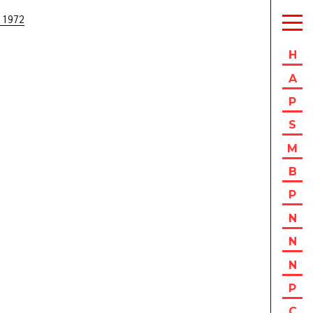
 1972
H
A
P
S
M
B
P
N
N
N
P
C