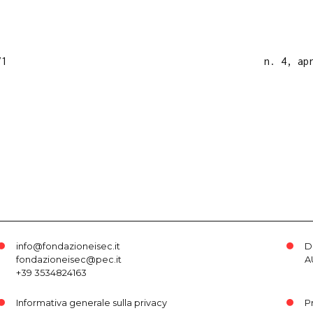
71
n. 4, ap
info@fondazioneisec.it
D
fondazioneisec@pec.it
A
+39 3534824163
Informativa generale sulla privacy
P