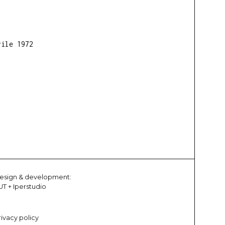
rile 1972
esign & development:
UT
+
Iperstudio
rivacy policy