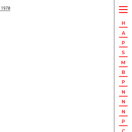
 1970
H
A
P
S
M
B
P
N
N
N
P
C