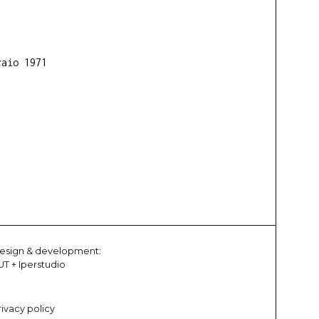
raio 1971
esign & development:
UT
+
Iperstudio
rivacy policy