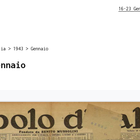
16-23 Ge
lia
>
1943
>
Gennaio
ennaio