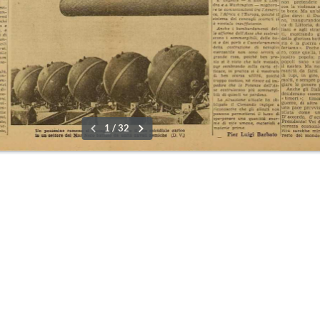
o
24-31 G