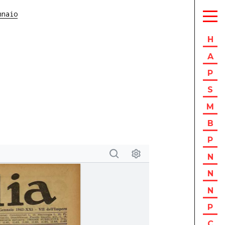
nnaio
H
A
P
S
M
B
P
N
N
N
P
C