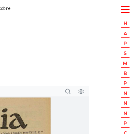
tobre
H
A
P
S
M
B
P
N
N
N
P
C