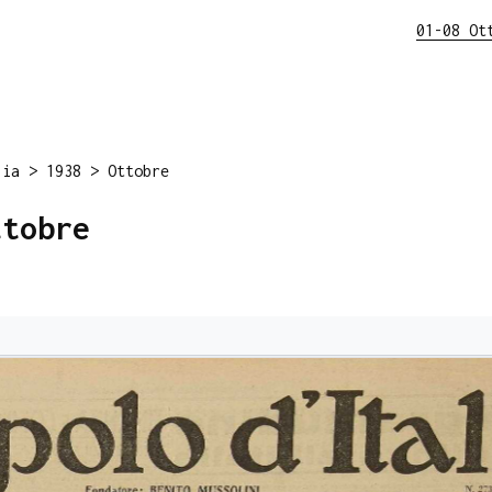
01-08 Ot
lia
>
1938
>
Ottobre
ttobre