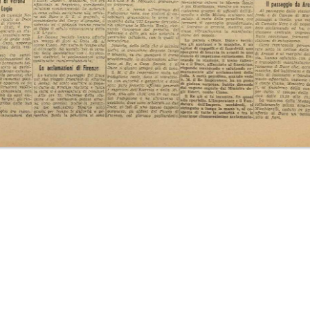
bre
09-15 O