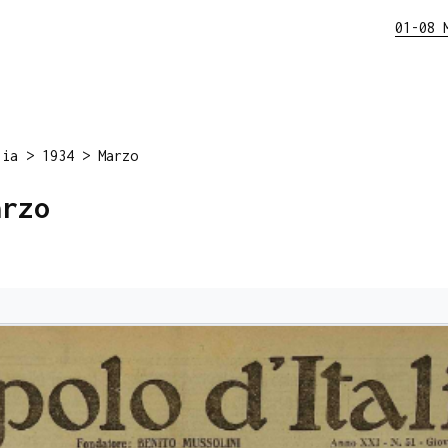
01-08 
lia
>
1934
>
Marzo
arzo