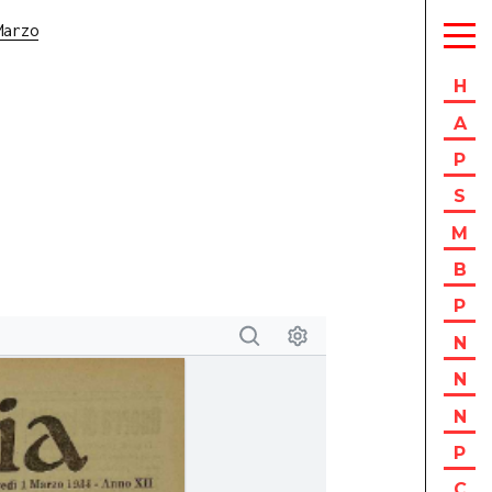
Marzo
H
A
P
S
M
B
P
N
N
N
P
C