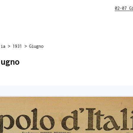
02-07 G
lia
>
1931
>
Giugno
iugno