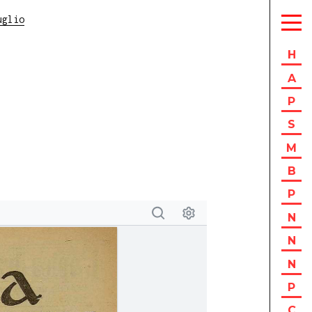
uglio
H
A
P
S
M
B
P
N
N
N
P
C