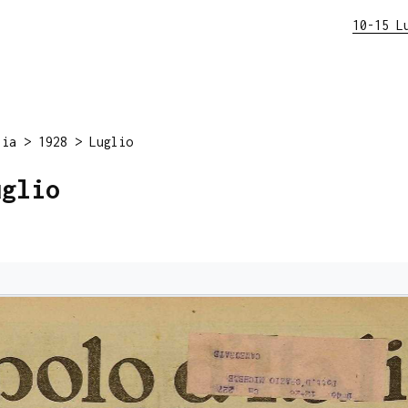
10-15 L
lia
>
1928
>
Luglio
uglio