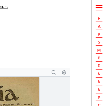
embre
H
A
P
S
M
B
P
N
N
N
P
C