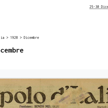
25-30 Dic
lia
>
1928
>
Dicembre
icembre