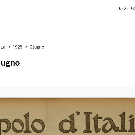
16-23 G
lia
>
1925
>
Giugno
iugno