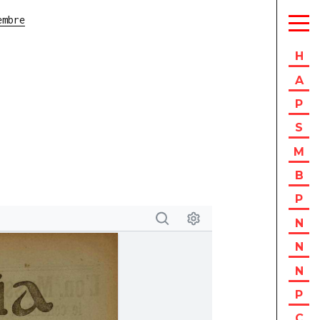
embre
H
A
P
S
M
B
P
N
N
N
P
C