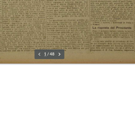
re
16-23 Di