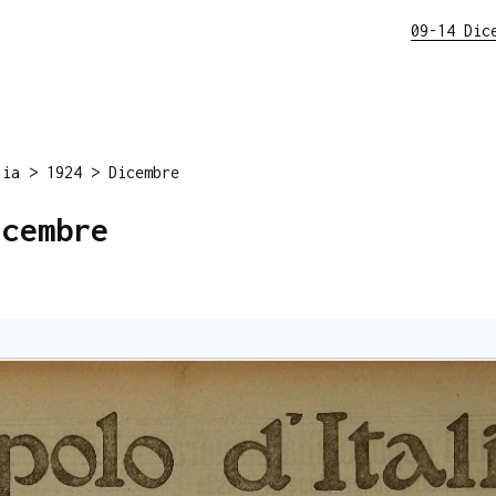
09-14 Dic
lia
>
1924
>
Dicembre
icembre