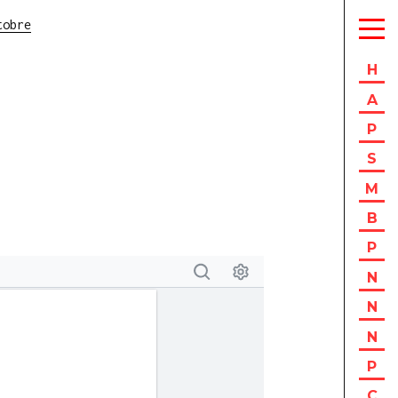
tobre
H
A
P
S
M
B
P
N
N
N
P
C