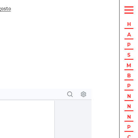
gosto
H
A
P
S
M
B
P
N
N
N
P
C