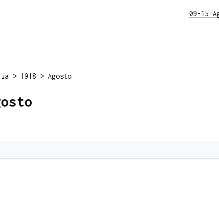
09-15 A
lia
>
1918
>
Agosto
gosto