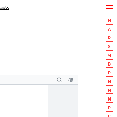
gosto
H
A
P
S
M
B
P
N
N
N
P
C