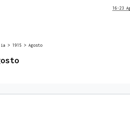
16-23 A
lia
>
1915
>
Agosto
gosto