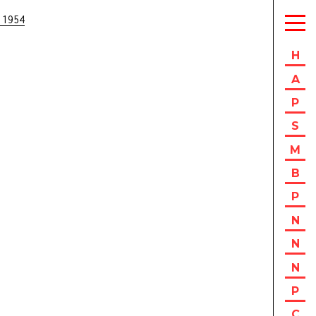
 1954
H
A
P
S
M
B
P
N
N
N
P
C