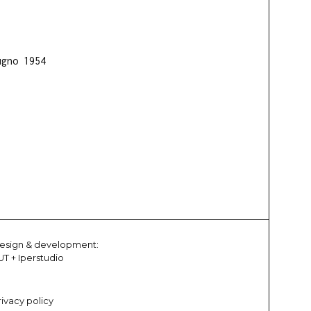
ugno 1954
esign & development:
UT
+
Iperstudio
rivacy policy