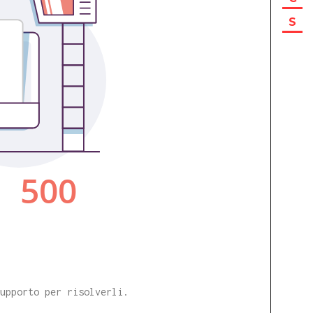
S
supporto per risolverli.