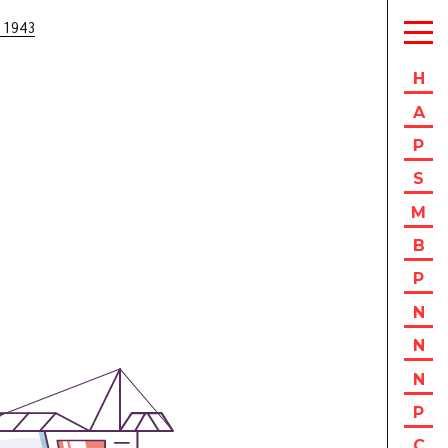
 1943
H
A
P
S
M
B
P
N
N
N
P
C