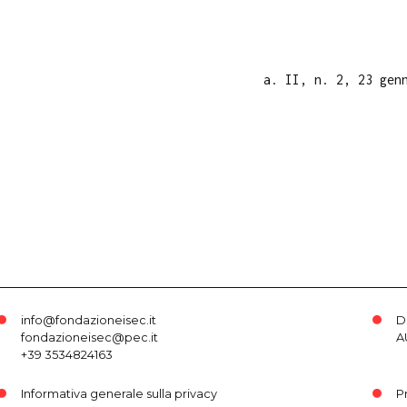
a. II, n. 2, 23 gen
info@fondazioneisec.it
D
fondazioneisec@pec.it
A
+39 3534824163
Informativa generale sulla privacy
P