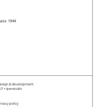
naio 1944
esign & development:
UT
+
Iperstudio
rivacy policy