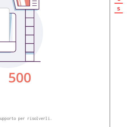
S
supporto per risolverli.