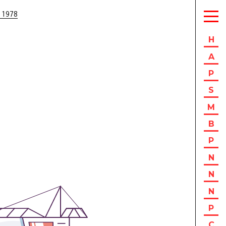
 1978
H
A
P
S
M
B
P
N
N
N
P
C