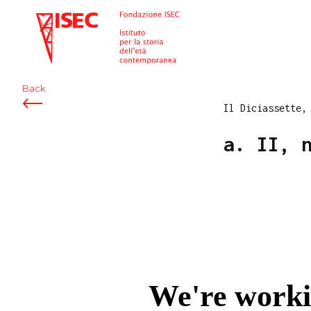
ISEC
Back
Il Diciassette,
a. II, 