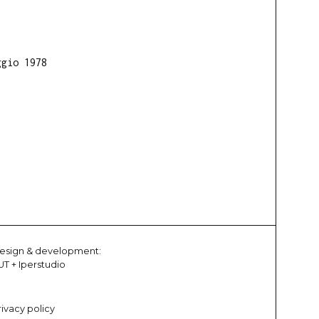
ggio 1978
esign & development:
UT
+
Iperstudio
rivacy policy