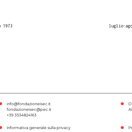
o 1973
luglio-ag
info@fondazioneisec.it
D
fondazioneisec@pec.it
A
+39 3534824163
Informativa generale sulla privacy
P