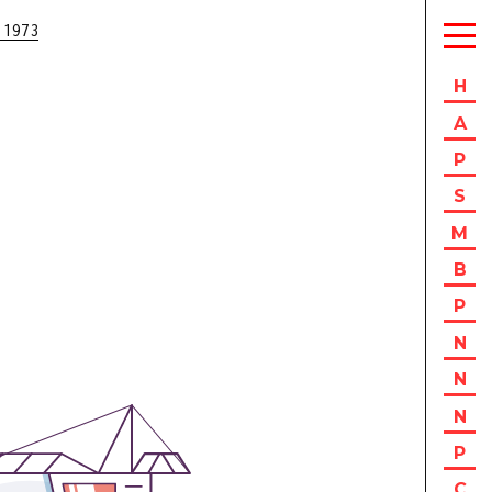
 1973
H
A
P
S
M
B
P
N
N
N
P
C