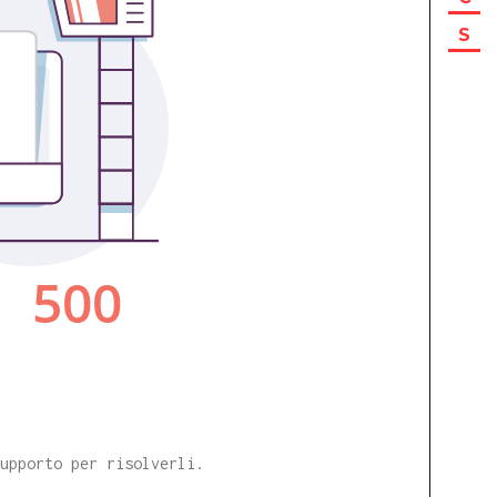
S
supporto per risolverli.