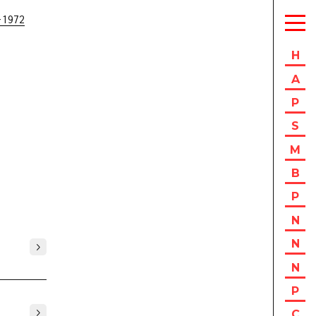
-1972
H
A
P
S
M
B
P
N
N
N
P
C