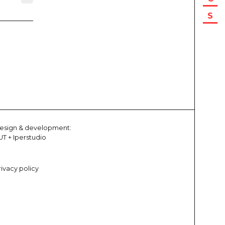
S
esign & development:
UT
+
Iperstudio
rivacy policy