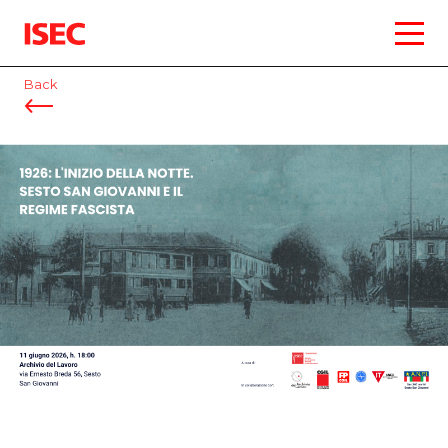
ISEC
Back