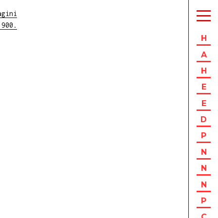
agini
'900.
H
A
H
E
E
D
P
N
N
N
P
C