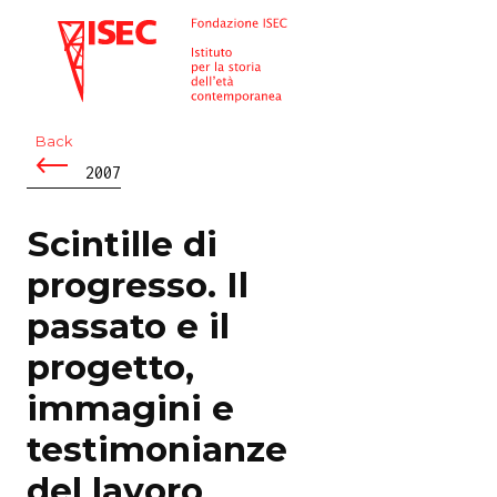
ISEC
Back
2007
Scintille di
progresso. Il
passato e il
progetto,
immagini e
testimonianze
del lavoro