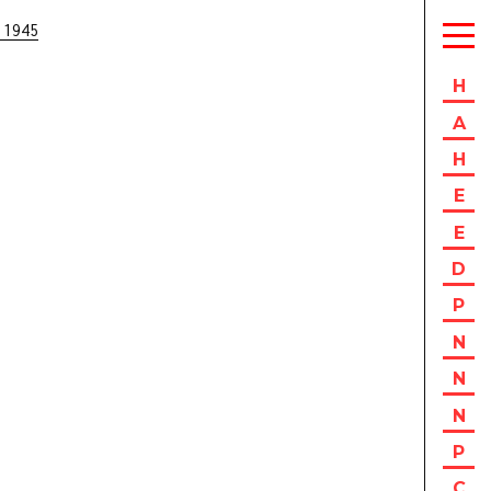
 1945
H
A
H
E
E
D
P
N
N
N
P
C