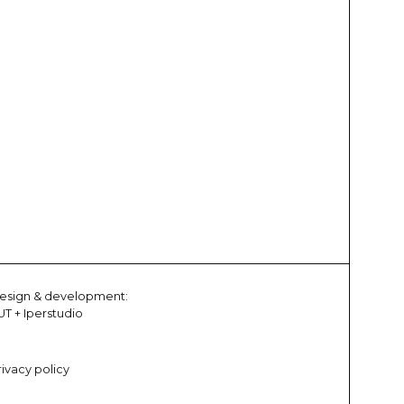
esign & development:
UT
+
Iperstudio
rivacy policy