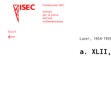
ISEC
Back
Luce!, 1954-195
a. XLII