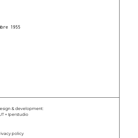
mbre 1955
esign & development:
UT
+
Iperstudio
rivacy policy