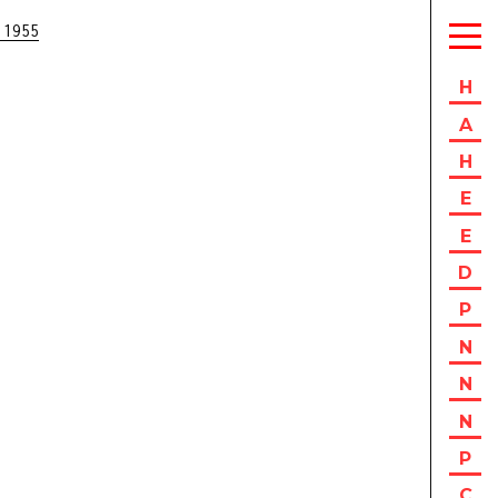
 1955
H
A
H
E
E
D
P
N
N
N
P
C