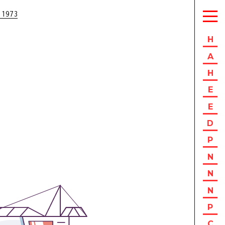
 1973
H
A
H
E
E
D
P
N
N
N
P
C