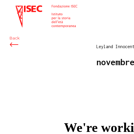
ISEC
Back
Leyland Innocen
novembr