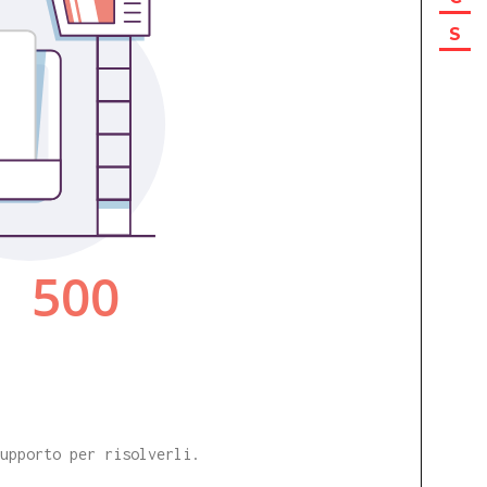
S
supporto per risolverli.