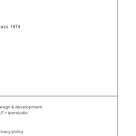
raio 1974
esign & development:
UT
+
Iperstudio
rivacy policy