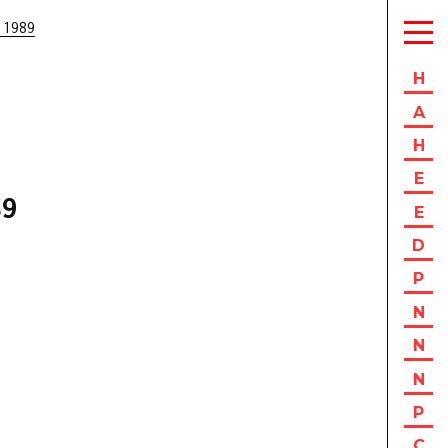
 1989
H
A
H
E
89
E
D
P
N
N
N
P
C