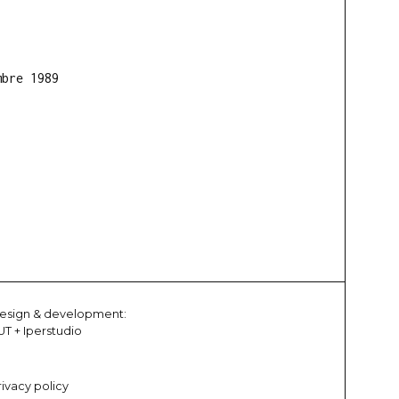
mbre 1989
esign & development:
UT
+
Iperstudio
rivacy policy