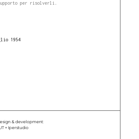
supporto per risolverli.
glio 1954
esign & development:
UT
+
Iperstudio