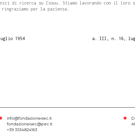
cnici di ricerca su Issuu. Stiamo lavorando con il loro 
 ringraziamo per la pazienza.
luglio 1954
a. III, n. 16, lu
info@fondazioneisec.it
D
fondazioneisec@pec.it
A
+39 3534824163