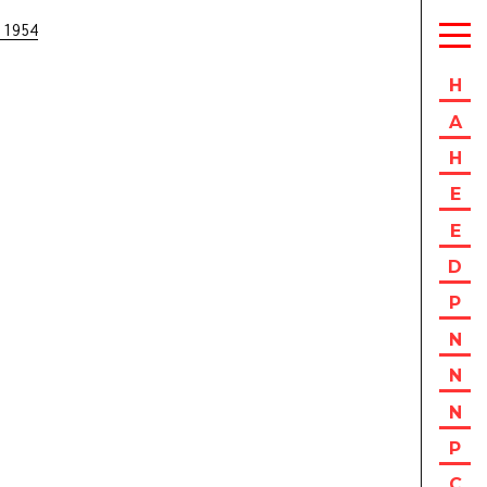
 1954
H
A
H
E
E
D
P
N
N
N
P
C