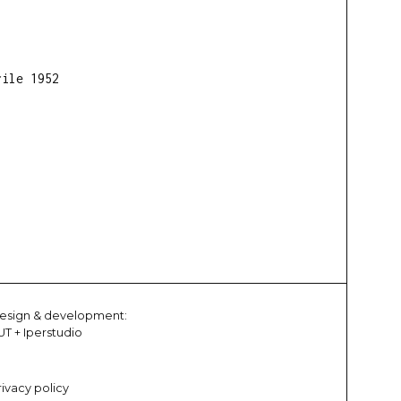
rile 1952
esign & development:
UT
+
Iperstudio
rivacy policy