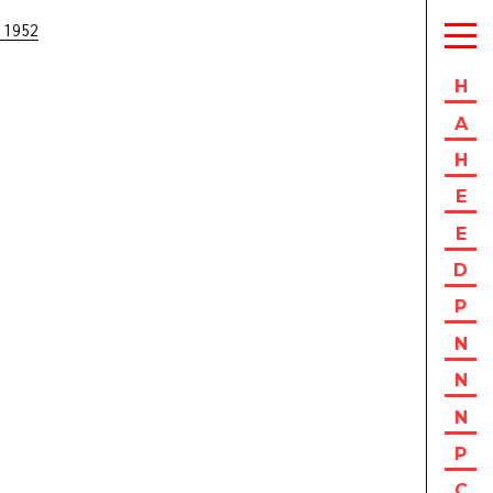
 1952
H
A
H
E
E
D
P
N
N
N
P
C