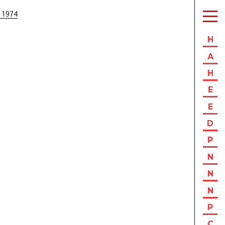
 1974
H
A
H
E
E
D
P
N
N
N
P
C