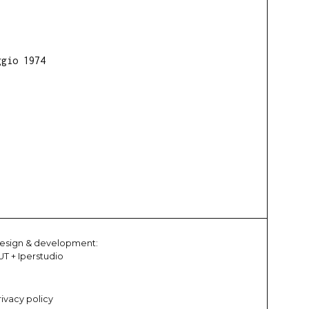
ggio 1974
esign & development:
UT
+
Iperstudio
rivacy policy