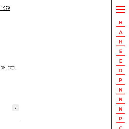
-1970
H
A
H
E
E
IOM-CGIL
D
P
N
N
N
P
C