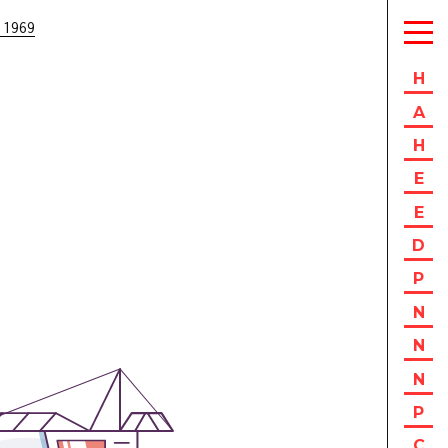
 1969
H
A
H
E
E
D
P
N
N
N
P
C