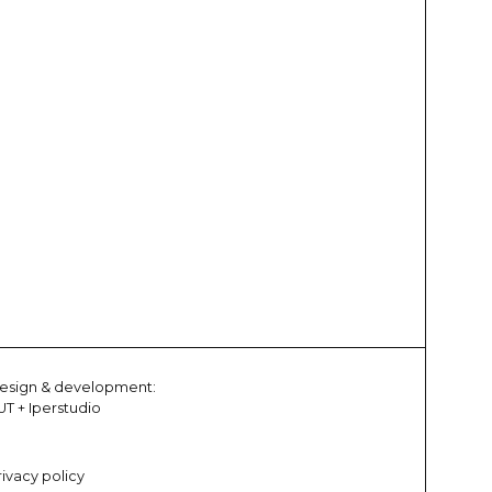
esign & development:
UT
+
Iperstudio
rivacy policy