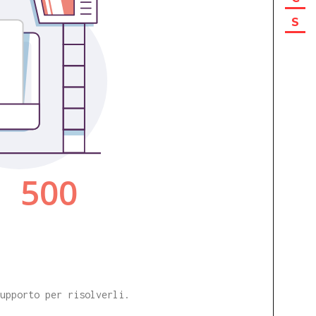
S
supporto per risolverli.