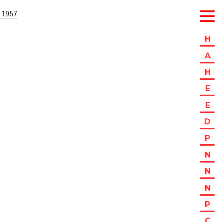
 1957
H
A
H
E
E
D
P
N
N
N
P
C