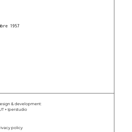
mbre 1957
esign & development:
UT
+
Iperstudio
rivacy policy