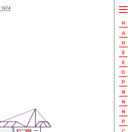
 1974
H
A
H
E
E
D
P
N
N
N
P
C