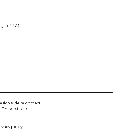
ggio 1974
esign & development:
UT
+
Iperstudio
rivacy policy