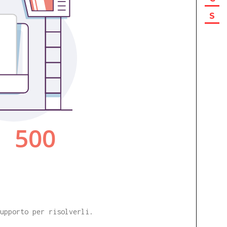
S
supporto per risolverli.