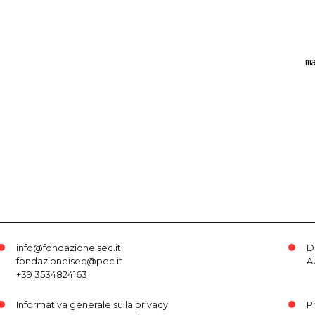
m
info@fondazioneisec.it
D
fondazioneisec@pec.it
A
+39 3534824163
Informativa generale sulla privacy
P