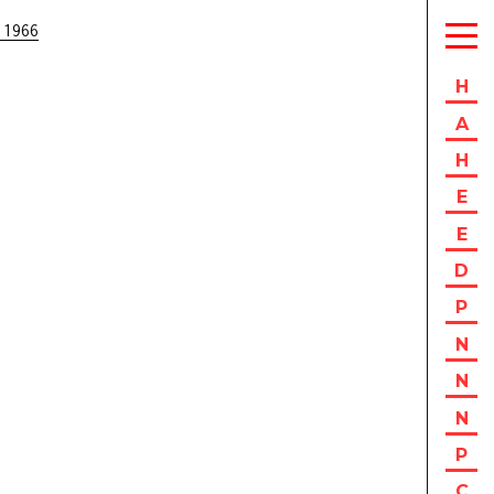
 1966
H
A
H
E
E
D
P
N
N
N
P
C