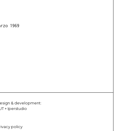
arzo 1969
esign & development:
UT
+
Iperstudio
rivacy policy