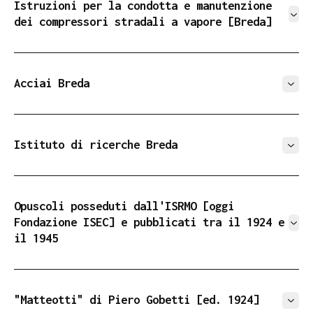
Istruzioni per la condotta e manutenzione
dei compressori stradali a vapore [Breda]
Milano, Società Breda, [1929]
Acciai Breda
Milano, Società Breda, 1947
Istituto di ricerche Breda
Cinisello Balsamo, Arti grafiche Amilcare Pizzi,
[1972]
Opuscoli posseduti dall'ISRMO [oggi
Fondazione ISEC] e pubblicati tra il 1924 e
il 1945
a cura di Alberto De Cristofaro, in "Annali 4.
Studi e strumenti di storia contemporanea", 1995
"Matteotti" di Piero Gobetti [ed. 1924]