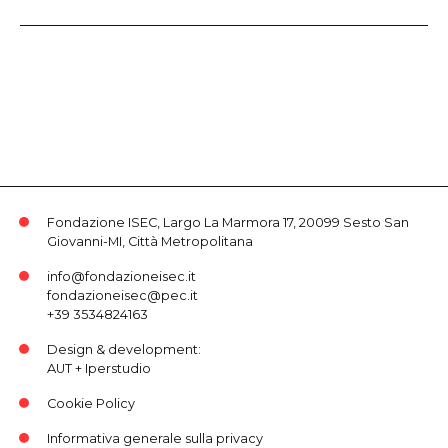
"Matteotti", di Piero Gobetti [Piero Gobetti
editore, 1924]
Fondazione ISEC, Largo La Marmora 17, 20099 Sesto San
Giovanni-MI, Città Metropolitana
info@fondazioneisec.it
fondazioneisec@pec.it
+39 3534824163
Design & development:
AUT
+
Iperstudio
Cookie Policy
Informativa generale sulla privacy