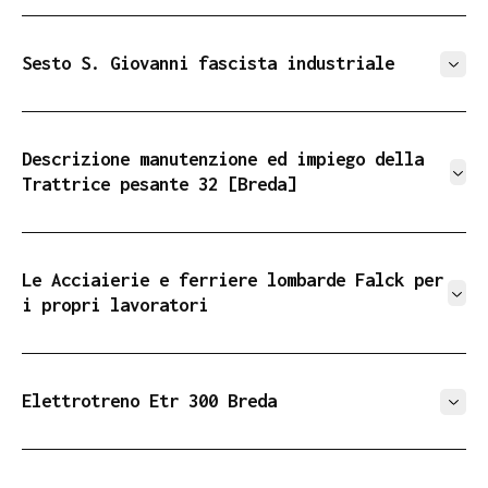
Milano, Officina Bertieri e Vanzetti, [1911]
Sesto S. Giovanni fascista industriale
Sesto San Giovanni, Tip. Bono e Beveresco,1934
Descrizione manutenzione ed impiego della
Trattrice pesante 32 [Breda]
Milano, Società tipografica editrice Minerva, 1941
Le Acciaierie e ferriere lombarde Falck per
i propri lavoratori
Milano, Falck, 1956
Elettrotreno Etr 300 Breda
[Milano, Società Breda, 1952?]